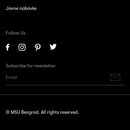
Javne nabavke
Follow Us
Facebook
Instagram
Pinterest
Twitter
Subscribe for newsletter
Su
© MSU Beograd. All rights reserved.