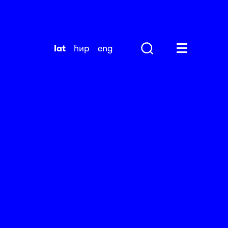
lat
ћир
eng
Search
Huge Menu