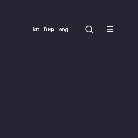
lat
ћир
eng
Search
Huge Menu