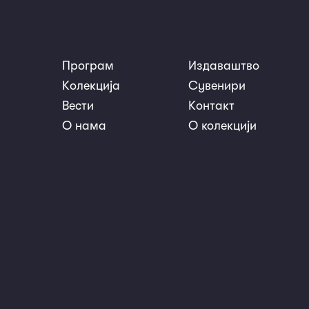
Програм
Издаваштво
nosti
Kолекција
Сувенири
Вести
Kонтакт
О нама
О колекцији