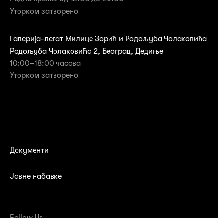
Уторком затворено
Галерија-легат Милице Зорић и Родољуба Чолаковића
Родољуба Чолаковића 2, Београд, Дедиње
10:00–18:00 часова
Уторком затворенo
Документи
Јавне набавке
Follow Us