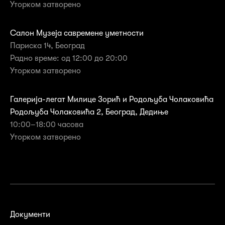
Уторком затворенo
Салон Музеја савремене уметности
Париска 14, Београд
Радно време: од 12:00 до 20:00
Уторком затворено
Галерија-легат Милице Зорић и Родољуба Чолаковића
Родољуба Чолаковића 2, Београд, Дедиње
10:00–18:00 часова
Уторком затворенo
Документи