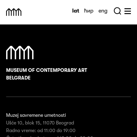
Skip
lat
ћир
eng
to
Sea
Muzej Savremene Umetnosti
Hu
content
MUSEUM OF CONTEMPORARY ART
BELGRADE
Muzej savremene umetnosti
Ušće 10, blok 15, 11070 Beograd
Radno vreme: od 11:00 do 19:00