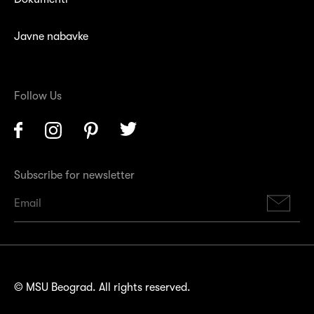
Javne nabavke
Follow Us
Facebook
Instagram
Pinterest
Twitter
Subscribe for newsletter
Su
© MSU Beograd. All rights reserved.