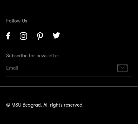
Follow Us
Facebook
Instagram
Pinterest
Twitter
Subscribe for newsletter
Su
© MSU Beograd. All rights reserved.