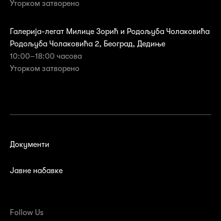
Уторком затворено
Галерија-легат Милице Зорић и Родољуба Чолаковића
Родољуба Чолаковића 2, Београд, Дедиње
10:00–18:00 часова
Уторком затворенo
Документи
Јавне набавке
Follow Us