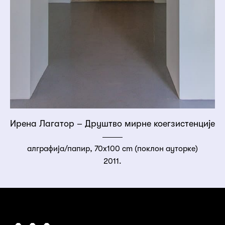
Ирена Лагатор – Друштво мирне коегзистенције
алграфија/папир, 70x100 cm (поклон ауторке)
2011.