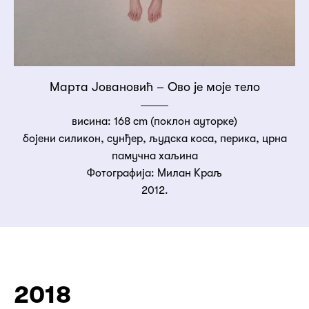
Марта Јовановић – Ово је моје тело
висина: 168 cm (поклон ауторке)
бојени силикон, сунђер, људска коса, перика, црна
памучна хаљина
Фотографија: Милан Kраљ
2012.
2018