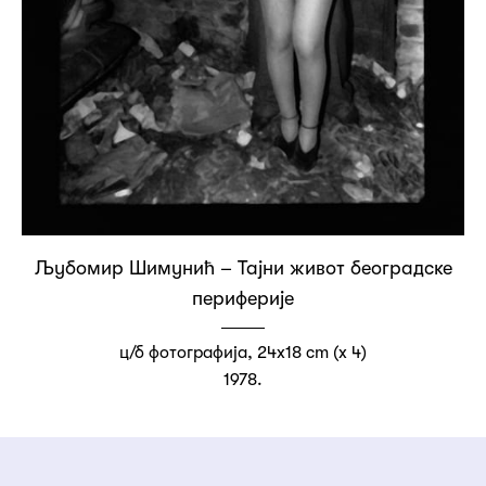
Љубомир Шимунић – Тајни живот београдске
периферије
ц/б фотографија, 24x18 cm (x 4)
1978.