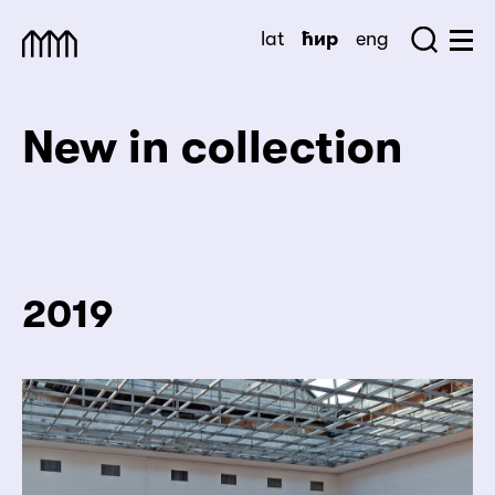
Skip
lat
ћир
eng
to
Sea
Muzej Savremene Umetnosti
Hu
content
New in collection
2019