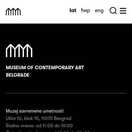
Skip
lat
ћир
eng
to
Sea
Muzej Savremene Umetnosti
Hu
content
MUSEUM OF CONTEMPORARY ART
BELGRADE
Muzej savremene umetnosti
Ušće 10, blok 15, 11070 Beograd
Radno vreme: od 11:00 do 19:00