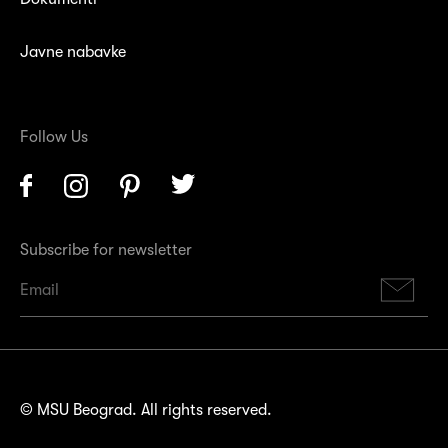
Javne nabavke
Follow Us
Facebook
Instagram
Pinterest
Twitter
Subscribe for newsletter
Su
© MSU Beograd. All rights reserved.