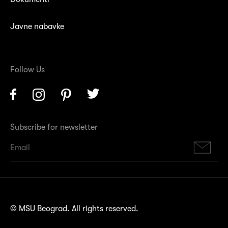
Javne nabavke
Follow Us
Facebook
Instagram
Pinterest
Twitter
Subscribe for newsletter
Su
© MSU Beograd. All rights reserved.