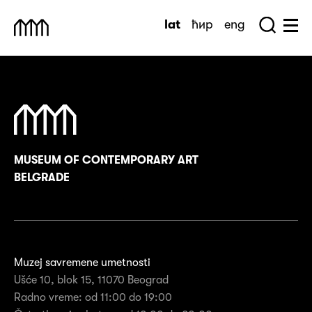
Skip
lat
ћир
eng
to
Sea
Muzej Savremene Umetnosti
Hu
content
MUSEUM OF CONTEMPORARY ART
BELGRADE
Muzej savremene umetnosti
Ušće 10, blok 15, 11070 Beograd
Radno vreme: od 11:00 do 19:00