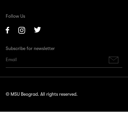
Follow Us
Facebook
Instagram
Twitter
Subscribe for newsletter
Su
© MSU Beograd. All rights reserved.