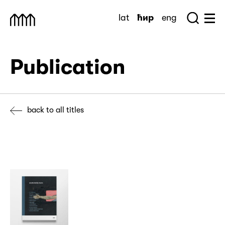
Skip
lat
ћир
eng
to
Sea
Muzej Savremene Umetnosti
Hu
content
Publication
back to all titles