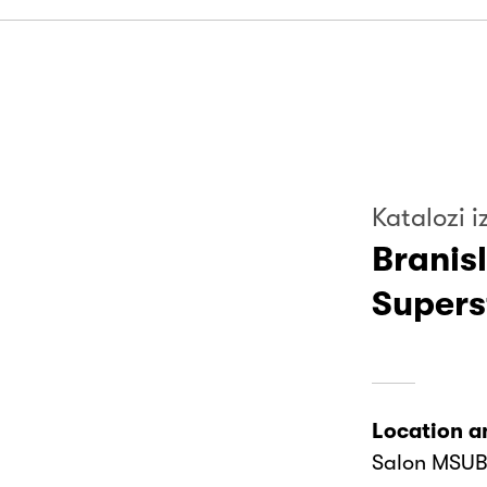
Katalozi i
Branisl
Supers
Location a
Salon MSUB