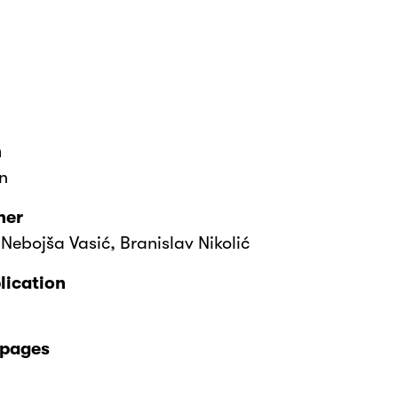
n
n
her
 Nebojša Vasić, Branislav Nikolić
lication
 pages