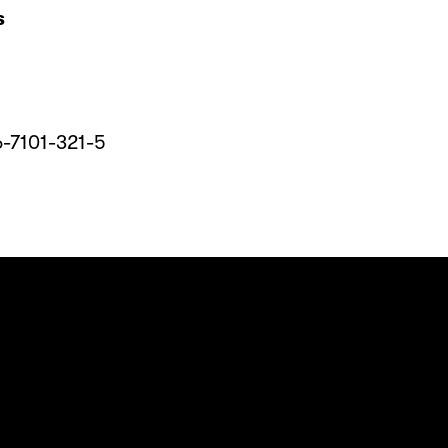
s
m
6-7101-321-5