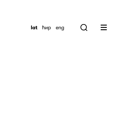
lat
ћир
eng
Search
Huge Menu