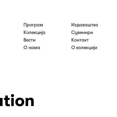
Програм
Издаваштво
nosti
Kолекција
Сувенири
Вести
Kонтакт
О нама
О колекцији
ation