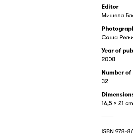
Editor
Мишела Бл
Photograp
Саша Рељ
Year of pub
2008
Number of
32
Dimension
16,5 × 21 c
ISBN 978-8