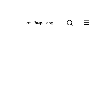
lat
ћир
eng
Search
Huge Menu