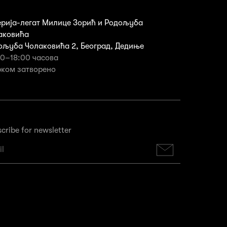
ерија-легат Милице Зорић и Родољуба
аковића
ољуба Чолаковића 2, Београд, Дедиње
00–18:00 часова
рком затворенo
cribe for newsletter
Subscribe