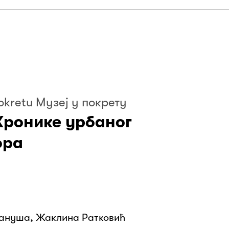
okretu Музеј у покрету
Хронике урбаног
ора
ануша, Жаклина Ратковић