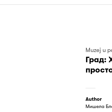
Muzej u p
Град: 
прост
Author
Мишела Бл