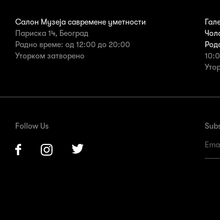
Салон Музеја савремене уметности
Гал
Париска 14, Београд
Чол
Радно време: од 12:00 до 20:00
Род
Уторком затворено
10:
Уто
Follow Us
Subs
Facebook
Instagram
Twitter