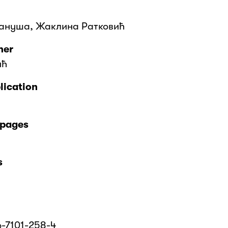
ануша, Жаклина Ратковић
her
ић
lication
 pages
s
m
6-7101-258-4