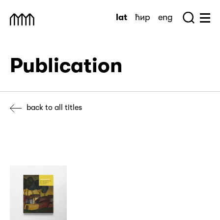
Skip
lat
ћир
eng
to
Sea
Muzej Savremene Umetnosti
Hu
content
Publication
back to all titles