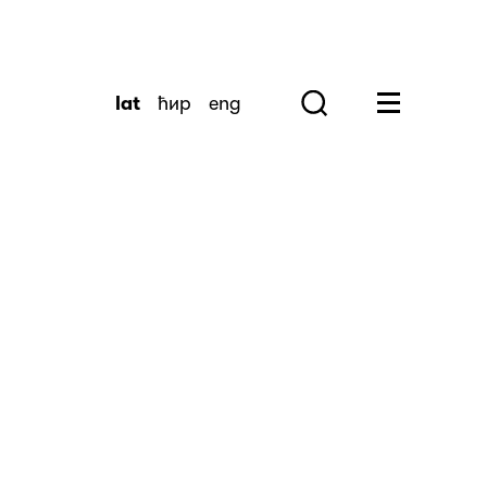
lat
ћир
eng
Search
Huge Menu