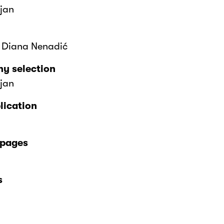
jan
, Diana Nenadić
y selection
jan
lication
 pages
s