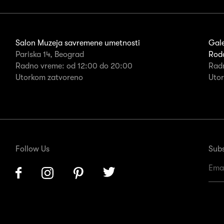
Salon Muzeja savremene umetnosti
Gale
Pariska 14, Beograd
Rodo
Radno vreme: od 12:00 do 20:00
Rad
Utorkom zatvoreno
Uto
Follow Us
Subs
Facebook
Instagram
Pinterest
Twitter