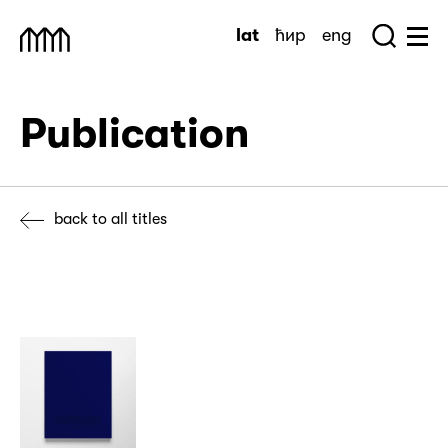
Skip
lat
ћир
eng
to
Sea
Muzej Savremene Umetnosti
Hu
content
Publication
back to all titles