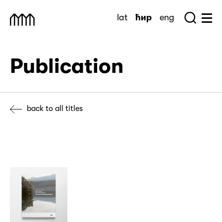
Skip
lat
ћир
eng
to
Sea
Muzej Savremene Umetnosti
Hu
content
Publication
back to all titles