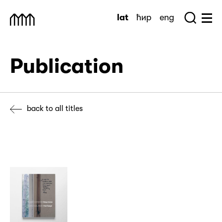
Skip
lat
ћир
eng
to
Sea
Muzej Savremene Umetnosti
Hu
content
Publication
back to all titles