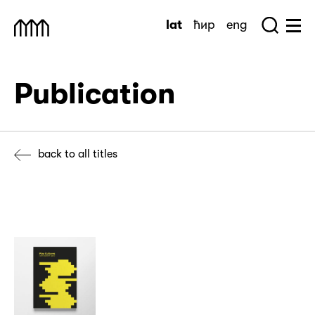
Skip
lat
ћир
eng
to
Sea
Muzej Savremene Umetnosti
Hu
content
Publication
back to all titles