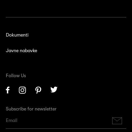
Dokumenti
Javne nabavke
Follow Us
Facebook
Instagram
Pinterest
Twitter
Subscribe for newsletter
Su