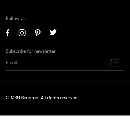
Follow Us
Facebook
Instagram
Pinterest
Twitter
Subscribe for newsletter
Su
© MSU Beograd. All rights reserved.