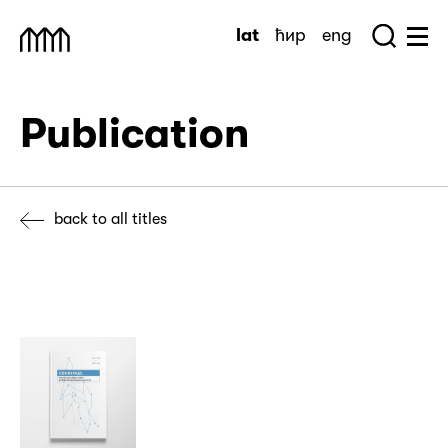
Skip
lat
ћир
eng
to
Sea
Muzej Savremene Umetnosti
Hu
content
Publication
back to all titles