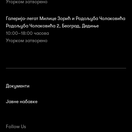
Уторком затворено
Галерија-легат Милице Зорић и Родољуба Чолаковића
Родољуба Чолаковића 2, Београд, Дедиње
10:00–18:00 часова
Уторком затворенo
Документи
Јавне набавке
Follow Us