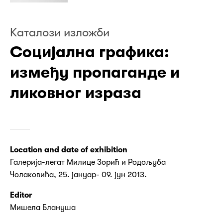
Kаталози изложби
Социјална графика:
између пропаганде и
ликовног израза
Location and date of exhibition
Галерија-легат Милице Зорић и Родољуба
Чолаковића, 25. јануар- 09. јун 2013.
Editor
Мишела Блануша