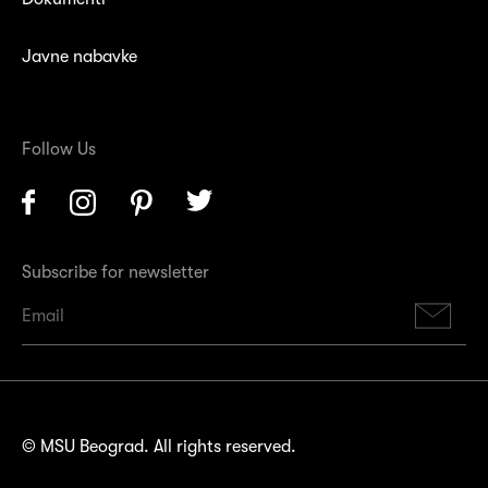
Javne nabavke
Follow Us
Facebook
Instagram
Pinterest
Twitter
Subscribe for newsletter
Su
© MSU Beograd. All rights reserved.