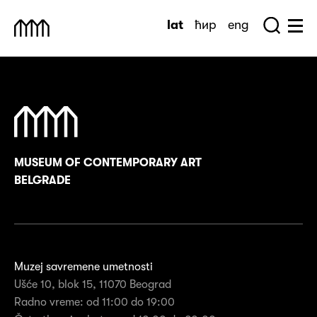
Skip
lat
ћир
eng
to
Sea
Muzej Savremene Umetnosti
Hu
content
MUSEUM OF CONTEMPORARY ART
BELGRADE
Muzej savremene umetnosti
Ušće 10, blok 15, 11070 Beograd
Radno vreme: od 11:00 do 19:00