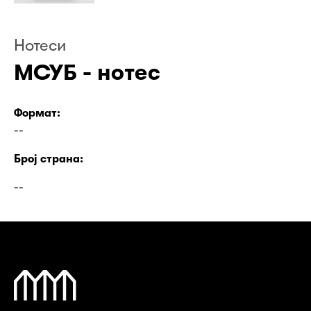
Нотеси
МСУБ - нотес
Формат:
--
Број страна:
--