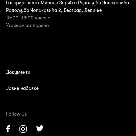
Галерија-легат Милице Зорић и Родољуба Чолаковића
Родољуба Чолаковића 2, Београд, Дедиње
10:00–18:00 часова
Уторком затворенo
Документи
Јавне набавке
Follow Us
Facebook
Instagram
Twitter