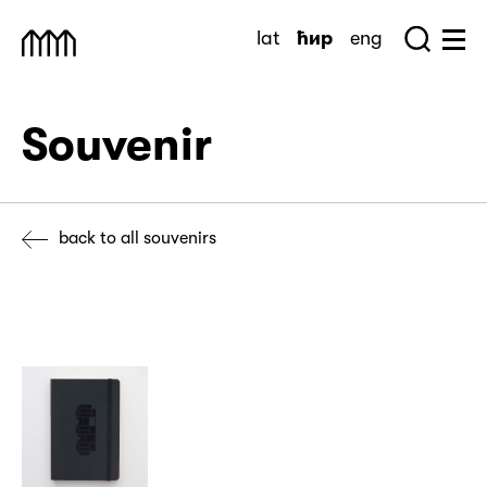
Skip
lat
ћир
eng
to
Sea
Muzej Savremene Umetnosti
Hu
content
Souvenir
back to all souvenirs