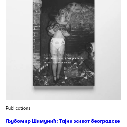
Publications
Љубомир Шимунић: Тајни живот београдске