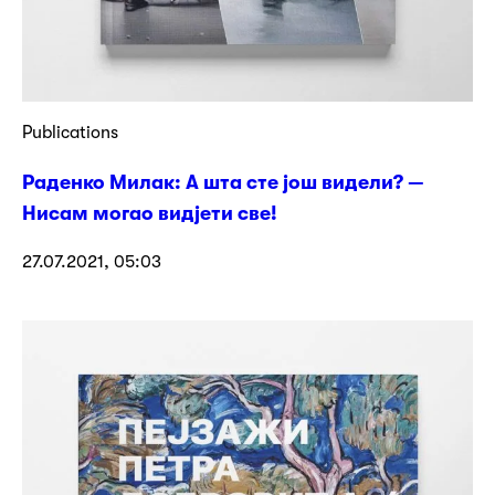
Publications
Раденко Милак: А шта сте још видели? —
Нисам могао видјети све!
27.07.2021, 05:03