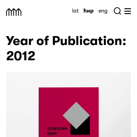
Skip
lat
ћир
eng
to
Sea
Muzej Savremene Umetnosti
Hu
content
Year of Publication:
2012