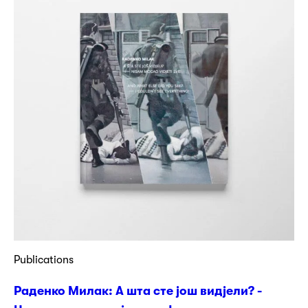
Publications
Раденко Милак: А шта сте још видјели? -