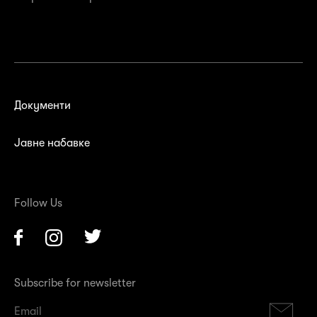
Документи
Јавне набавке
Follow Us
Facebook
Instagram
Twitter
Subscribe for newsletter
Su