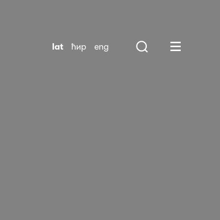
lat
ћир
eng
Search
Huge Menu