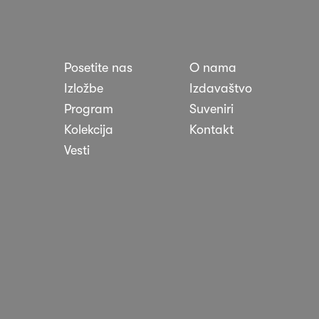
Posetite nas
O nama
nosti
Izložbe
Izdavaštvo
Program
Suveniri
Kolekcija
Kontakt
Vesti