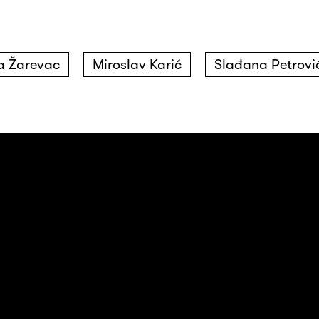
a Žarevac
Miroslav Karić
Slađana Petrovi