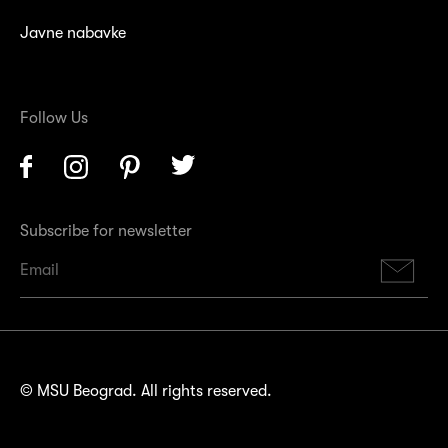
Javne nabavke
Follow Us
Facebook
Instagram
Pinterest
Twitter
Subscribe for newsletter
Su
© MSU Beograd. All rights reserved.