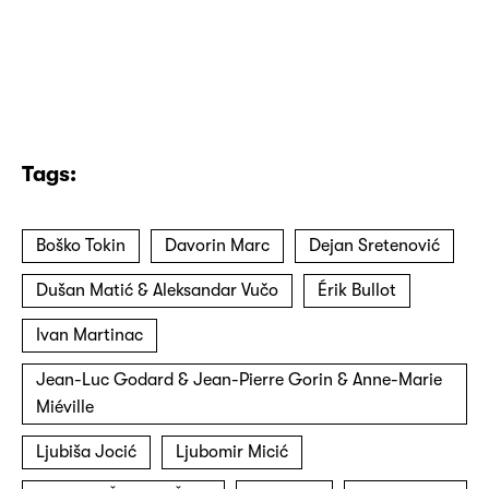
Tags:
Boško Tokin
Davorin Marc
Dejan Sretenović
Dušan Matić & Aleksandar Vučo
Érik Bullot
Ivan Martinac
Jean-Luc Godard & Jean-Pierre Gorin & Anne-Marie
Miéville
Ljubiša Jocić
Ljubomir Micić