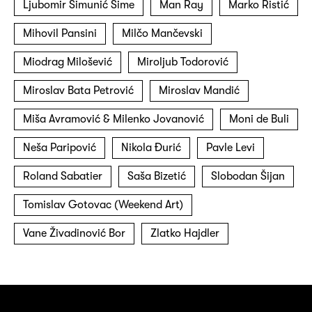
Ljubomir Šimunić Šime
Man Ray
Marko Ristić
Mihovil Pansini
Milčo Mančevski
Miodrag Milošević
Miroljub Todorović
Miroslav Bata Petrović
Miroslav Mandić
Miša Avramović & Milenko Jovanović
Moni de Buli
Neša Paripović
Nikola Đurić
Pavle Levi
Roland Sabatier
Saša Bizetić
Slobodan Šijan
Tomislav Gotovac (Weekend Art)
Vane Živadinović Bor
Zlatko Hajdler