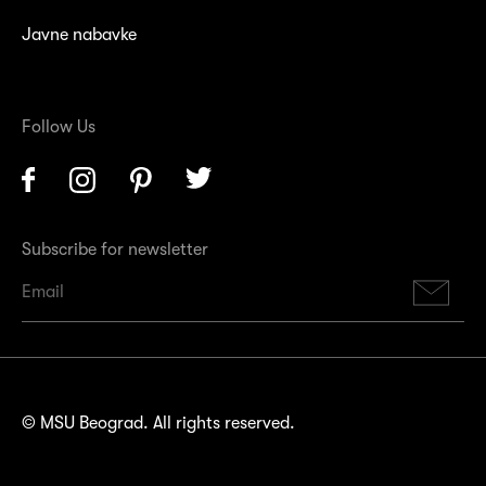
Javne nabavke
Follow Us
Facebook
Instagram
Pinterest
Twitter
Subscribe for newsletter
Su
© MSU Beograd. All rights reserved.