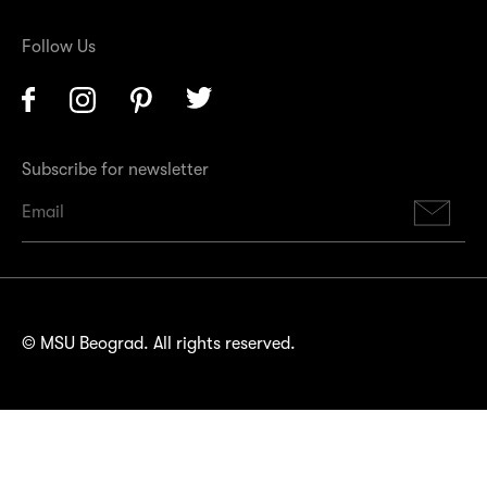
Follow Us
Facebook
Instagram
Pinterest
Twitter
Subscribe for newsletter
Su
© MSU Beograd. All rights reserved.