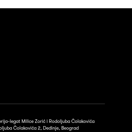
rija-legat Milice Zorić i Rodoljuba Čolakovića
ljuba Čolakovića 2, Dedinje, Beograd