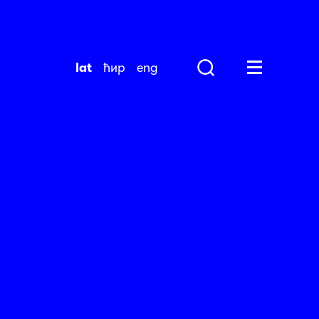
lat
ћир
eng
Search
Huge Menu