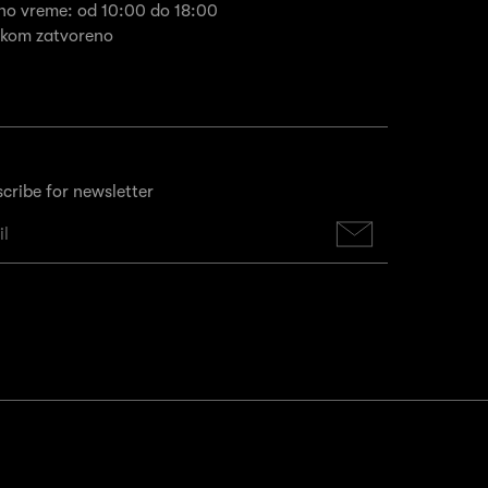
no vreme: od 10:00 do 18:00
rkom zatvoreno
cribe for newsletter
Subscribe