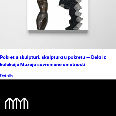
Pokret u skulpturi, skulptura u pokretu — Dela iz
kolekcije Muzeja savremene umetnosti
Details