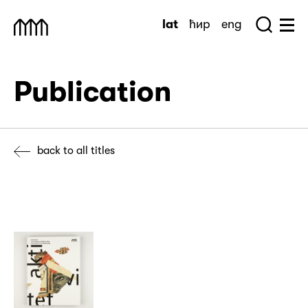
Skip
lat
ћир
eng
to
Sea
Muzej Savremene Umetnosti
Hu
content
Publication
back to all titles