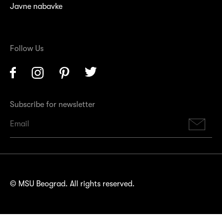
Javne nabavke
Follow Us
Facebook
Instagram
Pinterest
Twitter
Subscribe for newsletter
Su
© MSU Beograd. All rights reserved.