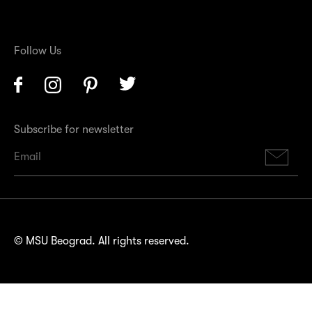
Follow Us
Facebook
Instagram
Pinterest
Twitter
Subscribe for newsletter
Su
© MSU Beograd. All rights reserved.