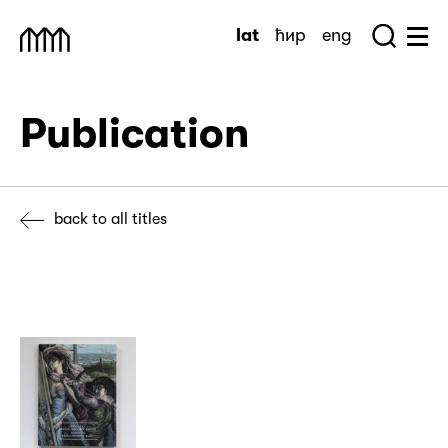
Skip
lat
ћир
eng
to
Sea
Muzej Savremene Umetnosti
Hu
content
Publication
back to all titles