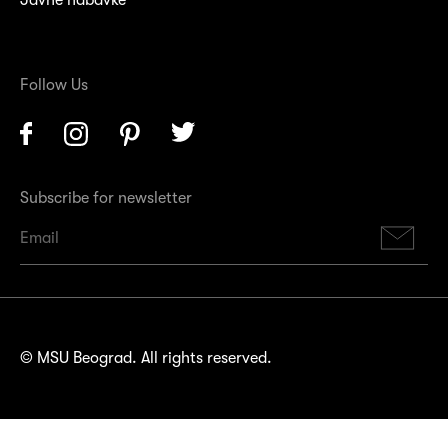
Javne nabavke
Follow Us
Facebook
Instagram
Pinterest
Twitter
Subscribe for newsletter
Su
© MSU Beograd. All rights reserved.