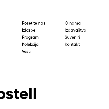
Posetite nas
O nama
nosti
Izložbe
Izdavaštvo
Program
Suveniri
Kolekcija
Kontakt
Vesti
ostell