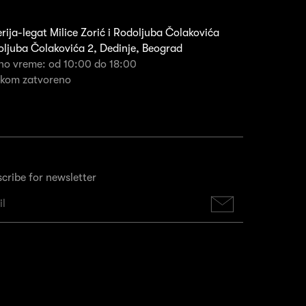
rija-legat Milice Zorić i Rodoljuba Čolakovića
ljuba Čolakovića 2, Dedinje, Beograd
no vreme: od 10:00 do 18:00
rkom zatvoreno
cribe for newsletter
Subscribe