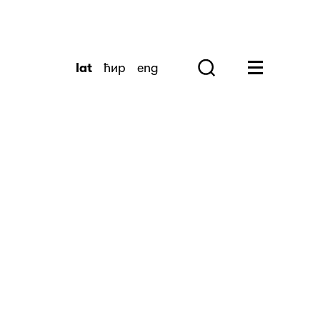
lat
ћир
eng
Search
Huge Menu