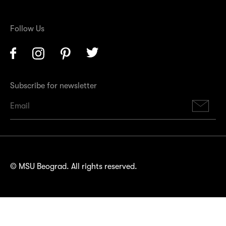
Follow Us
Facebook
Instagram
Pinterest
Twitter
Subscribe for newsletter
Su
© MSU Beograd. All rights reserved.