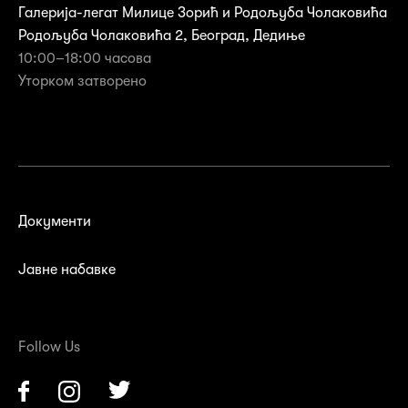
Галерија-легат Милице Зорић и Родољуба Чолаковића
Родољуба Чолаковића 2, Београд, Дедиње
10:00–18:00 часова
Уторком затворенo
Документи
Јавне набавке
Follow Us
Facebook
Instagram
Twitter