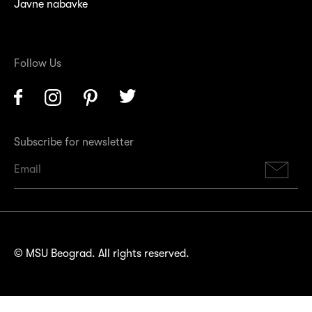
Javne nabavke
Follow Us
Facebook
Instagram
Pinterest
Twitter
Subscribe for newsletter
Su
© MSU Beograd. All rights reserved.