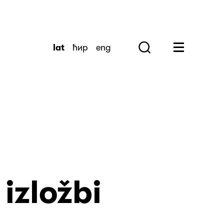
lat
ћир
eng
Search
Huge Menu
 izložbi