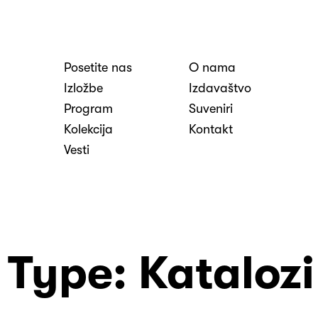
Posetite nas
O nama
nosti
Izložbe
Izdavaštvo
Program
Suveniri
Kolekcija
Kontakt
Vesti
n Type:
Katalozi