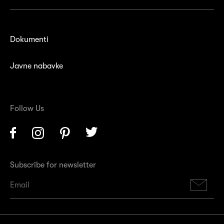
Dokumenti
Javne nabavke
Follow Us
Facebook
Instagram
Pinterest
Twitter
Subscribe for newsletter
Su