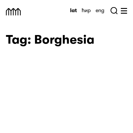
Skip
lat
ћир
eng
to
Sea
Muzej Savremene Umetnosti
Hu
content
Tag:
Borghesia