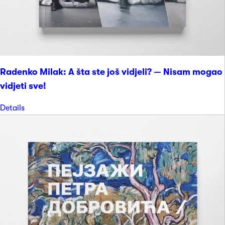
Radenko Milak: A šta ste još vidjeli? — Nisam mogao
vidjeti sve!
Details