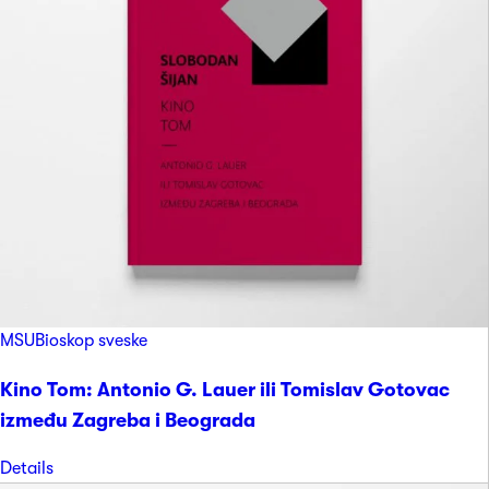
MSUBioskop sveske
Kino Tom: Antonio G. Lauer ili Tomislav Gotovac
između Zagreba i Beograda
Details