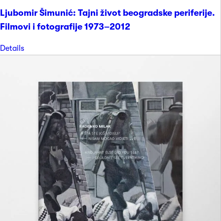
Ljubomir Šimunić: Tajni život beogradske periferije.
Filmovi i fotografije 1973–2012
Details