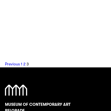
19.04.2022
Radno vreme muzeja tokom praznika
Previous
1
2
3
MUSEUM OF CONTEMPORARY ART
BELGRADE