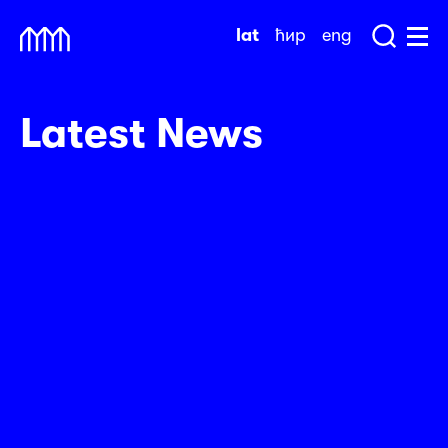
Skip
lat
ћир
eng
to
Sea
Muzej Savremene Umetnosti
Hu
content
Latest News